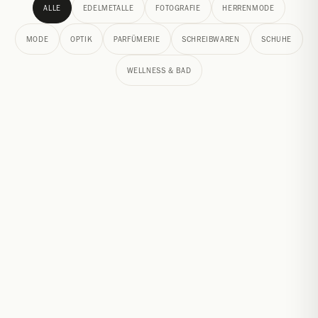
ALLE
EDELMETALLE
FOTOGRAFIE
HERRENMODE
MODE
OPTIK
PARFÜMERIE
SCHREIBWAREN
SCHUHE
WELLNESS & BAD
APROPOS
EXKLUSIVANGEBOT
APROPOS präsentiert ein Hochzeits-Special! In der
Galerie erwarten Sie kuratierte Brautkleider und
elegante Anlassmode…